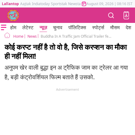
Lallantop
Aajtak
Indiatoday
Sportstak
Newstak
Mumbai Tak
August 09, 2026
Astrotak
|
08:16 IST
होम
लेटेस्ट
न्यूज़
चुनाव
पॉलिटिक्स
स्पोर्ट्स
मौसम
देश
News
Buddha In A Traffic Jam Official Trailer featuring Vivek Agnihotri, Anupam Kher and Pallavi Joshi
Home
कोई करप्ट नहीं है तो वो है, जिसे करप्शन का मौका
ही नहीं मिला!
अनुपम खेर वाली बुद्धा इन अ ट्रैफिक जाम का ट्रेलर आ गया
है, बड़ी कंट्रोवर्शियल फिल्म बताते हैं उसको.
Advertisement