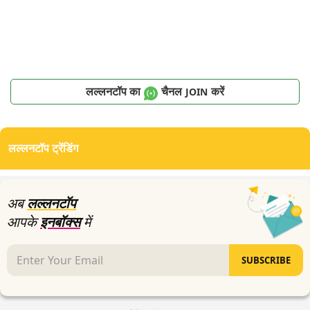
लल्लनटॉप का
चैनल
करें
JOIN
लल्लनटॉप ट्रेंडिंग
अब
लल्लनटॉप
आपके
इनबॉक्स
में
SUBSCRIBE