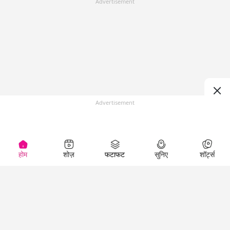
Advertisement
Advertisement
होम
शोज़
फटाफट
सुनिए
शॉर्ट्स
(
)
Top Shows
LallanKhas News
Entertainment
News
The Lallantop Show
Hindi Satire & Humor
Duniyadaari
Lallankhas Specials
Guest in the
Breaking News
Entertainment News
Newsroom
Top Political News
Hindi
Netanagri
Hindi
Top stories Cinema