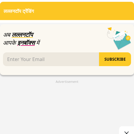
seconds
of
लल्लनटॉप ट्रेंडिंग
4
minutes,
4
seconds
अब
लल्लनटॉप
आपके
इनबॉक्स
में
SUBSCRIBE
Advertisement