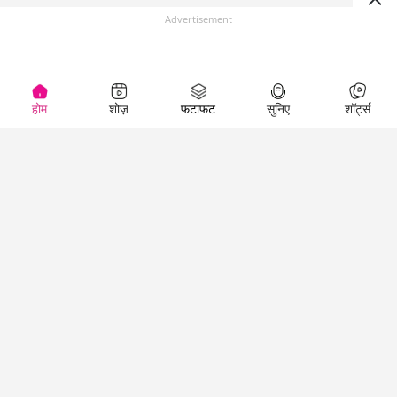
Advertisement
होम
शोज़
फटाफट
सुनिए
शॉर्ट्स
(
)
Top Shows
LallanKhas News
Entertainment
News
The Lallantop Show
Hindi Satire & Humor
Duniyadaari
Lallankhas Specials
Guest in the
Breaking News
Entertainment News
Newsroom
Top Political News
Hindi
Netanagri
Hindi
Top stories Cinema
Lallantop Baithki
Top History News
Entertainment Special
Kharcha Paani
Real Stories News
News
Aasan Bhasha Mein
Latest Political News
Top movies series
Social List
Top Literature News
review
Tarikh
Top Persons News
Latest Entertainment
Sehat
Top Profiles
News
The Cinema Show
Viral News
Business News
Technology
Top News
News
Business News in
Breaking News Hindi
Hindi
Top News Hindi
Latest Business News
Technology News in
Latest News Hindi