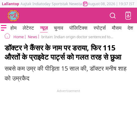
Lallantop
Aajtak
Indiatoday
Sportstak
Newstak
Mumbai Tak
August 08, 2026
Astrotak
|
19:37 IST
होम
लेटेस्ट
न्यूज़
चुनाव
पॉलिटिक्स
स्पोर्ट्स
मौसम
देश
News
britain: Indian origin doctor sentenced to life term in london, for 115 sexual offences
Home
डॉक्टर ने कैंसर के नाम पर डराया, फिर 115
औरतों के प्राइवेट पार्ट्स को गलत तरह से छुआ
सबसे कम उम्र की पीड़िता 15 साल की, डॉक्टर मनीष शाह
को उम्रकैद
Advertisement