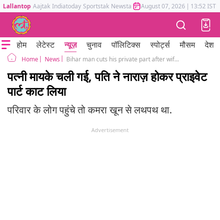
Lallantop
Aajtak
Indiatoday
Sportstak
Newstak
Mumbai Tak
August 07, 2026
Astrotak
|
13:52 IST
होम
लेटेस्ट
न्यूज़
चुनाव
पॉलिटिक्स
स्पोर्ट्स
मौसम
देश
News
Bihar man cuts his private part after wife went to parents home
Home
पत्नी मायके चली गई, पति ने नाराज़ होकर प्राइवेट
पार्ट काट लिया
परिवार के लोग पहुंचे तो कमरा खून से लथपथ था.
Advertisement