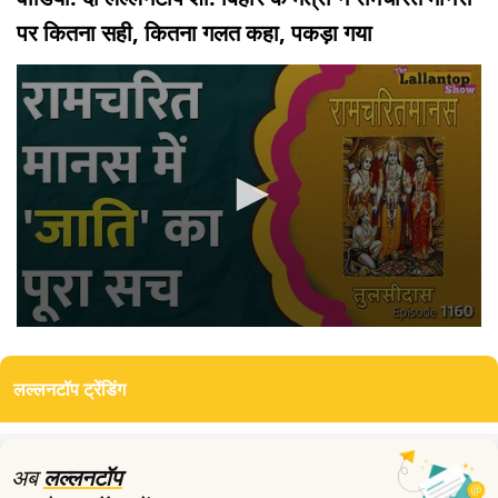
पर कितना सही, कितना गलत कहा, पकड़ा गया
0
seconds
of
लल्लनटॉप ट्रेंडिंग
0
seconds
अब
लल्लनटॉप