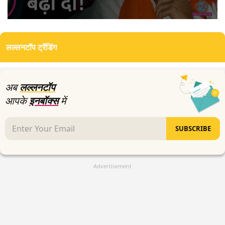
0
seconds
of
लल्लनटॉप ट्रेंडिंग
3
minutes,
10
seconds
अब
लल्लनटॉप
आपके
इनबॉक्स
में
SUBSCRIBE
Advertisement