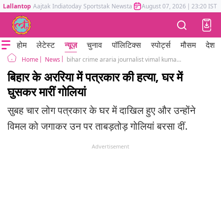
Lallantop
Aajtak
Indiatoday
Sportstak
Newstak
Mumbai Tak
August 07, 2026
Astrotak
|
23:20 IST
होम
लेटेस्ट
न्यूज़
चुनाव
पॉलिटिक्स
स्पोर्ट्स
मौसम
देश
News
bihar crime araria journalist vimal kumar yadav shot dead in his own house by miscreants
Home
बिहार के अररिया में पत्रकार की हत्या, घर में
घुसकर मारीं गोलियां
सुबह चार लोग पत्रकार के घर में दाखिल हुए और उन्होंने
विमल को जगाकर उन पर ताबड़तोड़ गोलियां बरसा दीं.
Advertisement