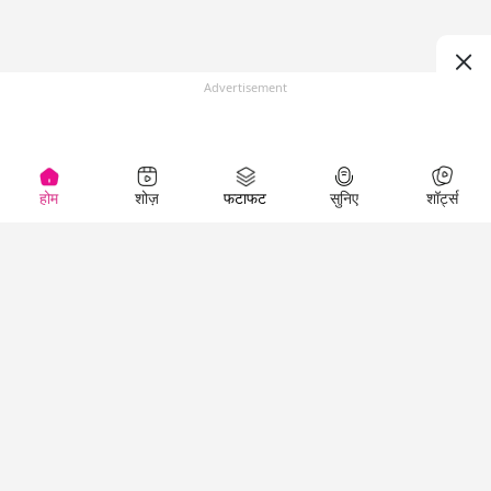
Advertisement
होम
शोज़
फटाफट
सुनिए
शॉर्ट्स
(
)
Top Shows
LallanKhas News
Entertainment
News
The Lallantop Show
Hindi Satire & Humor
Duniyadaari
Lallankhas Specials
Guest in the
Breaking News
Entertainment News
Newsroom
Top Political News
Hindi
Netanagri
Hindi
Top stories Cinema
Lallantop Baithki
Top History News
Entertainment Special
Kharcha Paani
Real Stories News
News
Aasan Bhasha Mein
Latest Political News
Top movies series
Social List
Top Literature News
review
Tarikh
Top Persons News
Latest Entertainment
Sehat
Top Profiles
News
The Cinema Show
Viral News