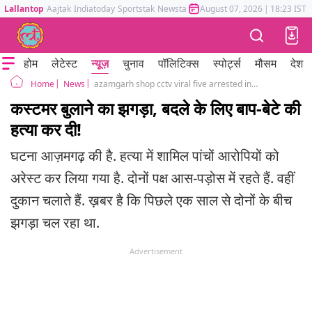
Lallantop
Aajtak
Indiatoday
Sportstak
Newstak
Mumbai Tak
August 07, 2026
Astrotak
|
18:23 IST
होम
लेटेस्ट
न्यूज़
चुनाव
पॉलिटिक्स
स्पोर्ट्स
मौसम
देश
News
azamgarh shop cctv viral five arrested in father son murder case revenge for old dispute
Home
कस्टमर बुलाने का झगड़ा, बदले के लिए बाप-बेटे की
हत्या कर दी!
घटना आज़मगढ़ की है. हत्या में शामिल पांचों आरोपियों को
अरेस्ट कर लिया गया है. दोनों पक्ष आस-पड़ोस में रहते हैं. वहीं
दुकान चलाते हैं. ख़बर है कि पिछले एक साल से दोनों के बीच
झगड़ा चल रहा था.
Advertisement