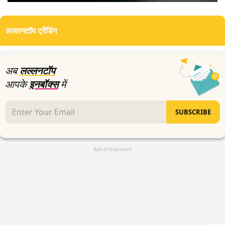
0
seconds
of
लल्लनटॉप ट्रेंडिंग
3
minutes,
29
seconds
अब
लल्लनटॉप
आपके
इनबॉक्स
में
SUBSCRIBE
Advertisement