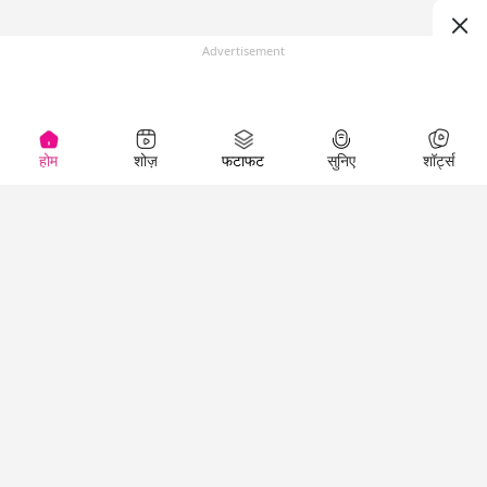
Advertisement
होम
शोज़
फटाफट
सुनिए
शॉर्ट्स
(
)
Top Shows
LallanKhas News
Entertainment
News
The Lallantop Show
Hindi Satire & Humor
Duniyadaari
Lallankhas Specials
Guest in the
Breaking News
Entertainment News
Newsroom
Top Political News
Hindi
Netanagri
Hindi
Top stories Cinema
Lallantop Baithki
Top History News
Entertainment Special
Kharcha Paani
Real Stories News
News
Aasan Bhasha Mein
Latest Political News
Top movies series
Social List
Top Literature News
review
Tarikh
Top Persons News
Latest Entertainment
Sehat
Top Profiles
News
The Cinema Show
Viral News
Business News
Technology
Top News
News
Business News in
Breaking News Hindi