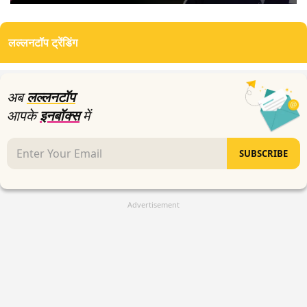
0
seconds
of
लल्लनटॉप ट्रेंडिंग
5
minutes,
31
seconds
अब
लल्लनटॉप
आपके
इनबॉक्स
में
SUBSCRIBE
Advertisement