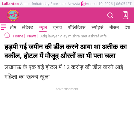
Lallantop
Aajtak
Indiatoday
Sportstak
Newstak
Mumbai Tak
August 10, 2026
Astrotak
|
06:05 IST
होम
लेटेस्ट
न्यूज़
चुनाव
पॉलिटिक्स
स्पोर्ट्स
मौसम
देश
News
Atiq lawyer vijay mishra met ashraf wife zainab in Lucknow over sale of a benami property
Home
हड़पी गई जमीन की डील करने आया था अतीक का
वकील, होटल में मौजूद औरतों का भी पता चला
लखनऊ के एक बड़े होटल में 12 करोड़ की डील करने आई
महिला का रहस्य खुला
Advertisement