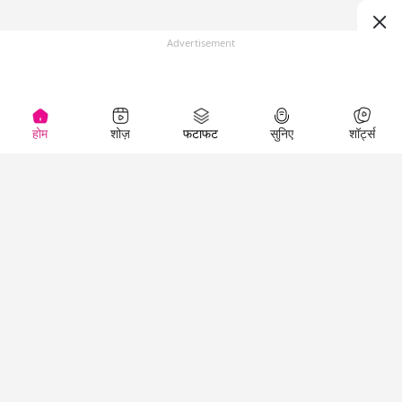
Advertisement
होम
शोज़
फटाफट
सुनिए
शॉर्ट्स
(
)
Top Shows
LallanKhas News
Entertainment
News
The Lallantop Show
Hindi Satire & Humor
Duniyadaari
Lallankhas Specials
Guest in the
Breaking News
Entertainment News
Newsroom
Top Political News
Hindi
Netanagri
Hindi
Top stories Cinema
Lallantop Baithki
Top History News
Entertainment Special
Kharcha Paani
Real Stories News
News
Aasan Bhasha Mein
Latest Political News
Top movies series
Social List
Top Literature News
review
Tarikh
Top Persons News
Latest Entertainment
Sehat
Top Profiles
News
The Cinema Show
Viral News
Business News
Technology
Top News
News
Business News in
Breaking News Hindi