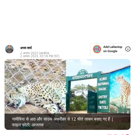
अभय शर्मा
2 अगस्त 2023
(अपडेटेड:
2 अगस्त 2023
,
03:18 PM
IST)
नामीबिया से आठ और साउथ अफ्रीका से 12 चीते लाकर बसाए गए हैं |
फाइल फोटो: आजतक