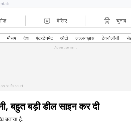
rotak
शोज़
देखिए
चुनाव
मौसम
देश
एंटरटेनमेंट
ऑटो
लल्लनख़ास
टेक्नोलॉजी
से
Advertisement
on haifa court
ी, बहुत बड़ी डील साइन कर दी
धि बताया है.