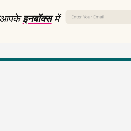
आपके
इनबॉक्स
में
LallanKhas News
Entertainment New
Hindi Satire & Humor
Entertainment News Hindi
Lallankhas Specials
Top stories Cinema
Breaking News
Entertainment Special New
Top Political News Hindi
Top movies series review
Top History News
Latest Entertainment News
Real Stories News
Latest Political News
Top Literature News