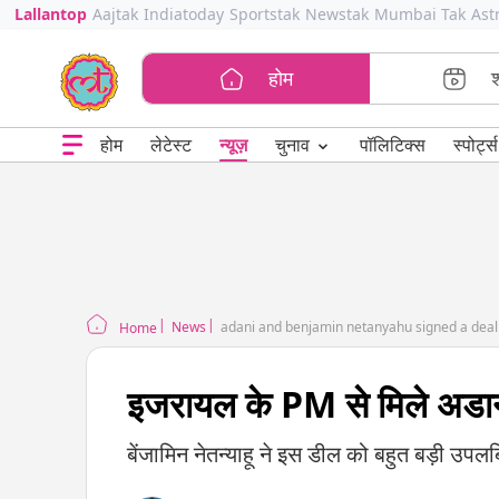
Lallantop
Aajtak
Indiatoday
Sportstak
Newstak
Mumbai Tak
Ast
होम
⌄
चुनाव
होम
लेटेस्ट
न्यूज़
पॉलिटिक्स
स्पोर्ट्स
News
adani and benjamin netanyahu signed a deal 
Home
इजरायल के PM से मिले अडान
बेंजामिन नेतन्याहू ने इस डील को बहुत बड़ी उपलब्