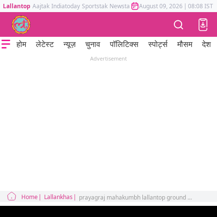
Lallantop
Aajtak
Indiatoday
Sportstak
Newstak
Mumbai Tak
August 09, 2026
Astrotak
|
08:08 IST
होम
लेटेस्ट
न्यूज़
चुनाव
पॉलिटिक्स
स्पोर्ट्स
मौसम
देश
Advertisement
Home
Lallankhas
prayagraj mahakumbh lallantop ground report on aghori baba