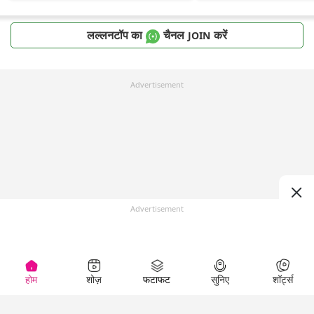
लल्लनटॉप का
चैनल
करें
JOIN
Advertisement
Advertisement
होम
शोज़
फटाफट
सुनिए
शॉर्ट्स