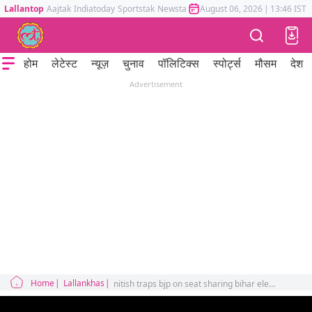
Lallantop
Aajtak
Indiatoday
Sportstak
Newstak
Mumbai Tak
August 06, 2026
Astrotak
|
13:46 IST
होम
लेटेस्ट
न्यूज़
चुनाव
पॉलिटिक्स
स्पोर्ट्स
मौसम
देश
Advertisement
Home
Lallankhas
nitish traps bjp on seat sharing bihar election 2025 tejashwi rjd congress