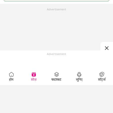
Advertisement
Advertisement
होम
शोज़
फटाफट
सुनिए
शॉर्ट्स
Top Shows
LallanKhas News
Entertainment
News
The Lallantop Show
Hindi Satire & Humor
Duniyadaari
Lallankhas Specials
Guest in the
Breaking News
Entertainment News
Newsroom
Top Political News
Hindi