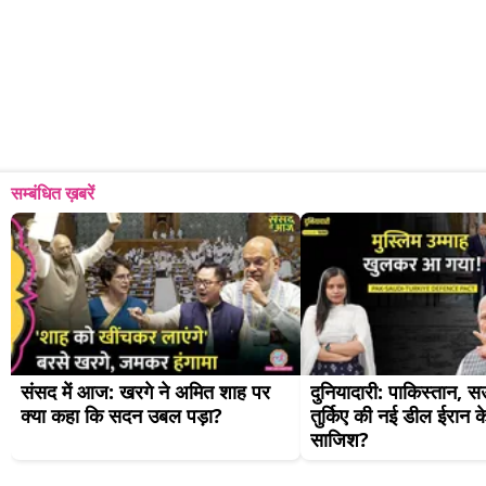
सम्बंधित ख़बरें
संसद में आज: खरगे ने अमित शाह पर 
दुनियादारी: पाकिस्तान,
क्या कहा कि सदन उबल पड़ा?
तुर्किए की नई डील ईरान 
साजिश?