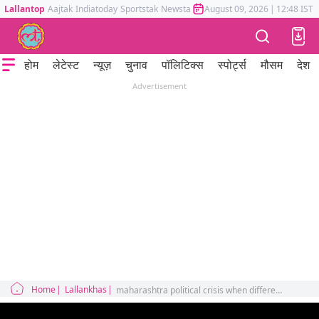
Lallantop
Aajtak
Indiatoday
Sportstak
Newstak
Mumbai Tak
August 09, 2026
Astrotak
|
12:48 IST
होम
लेटेस्ट
न्यूज़
चुनाव
पॉलिटिक्स
स्पोर्ट्स
मौसम
देश
Advertisement
Home
Lallankhas
maharashtra political crisis when different state legal issues went in supreme court for solution