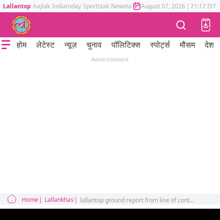
Lallantop
Aajtak
Indiatoday
Sportstak
Newstak
Mumbai Tak
August 07, 2026
Astrotak
|
21:17 IST
होम
लेटेस्ट
न्यूज़
चुनाव
पॉलिटिक्स
स्पोर्ट्स
मौसम
देश
Advertisement
Home
Lallankhas
lallantop ground report from line of control loc indian army bunker