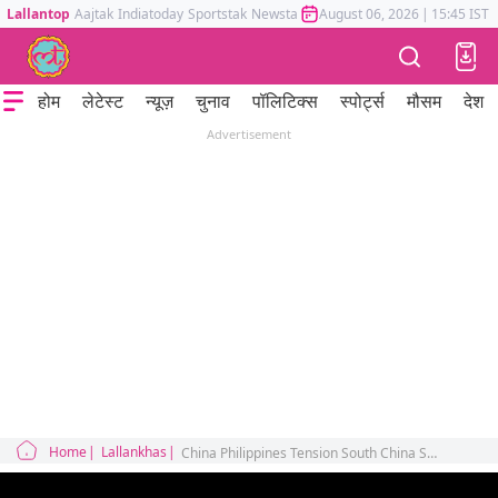
Lallantop
Aajtak
Indiatoday
Sportstak
Newstak
Mumbai Tak
August 06, 2026
Astrotak
|
15:45 IST
होम
लेटेस्ट
न्यूज़
चुनाव
पॉलिटिक्स
स्पोर्ट्स
मौसम
देश
Advertisement
Home
Lallankhas
China Philippines Tension South China Sea Conflict Why did India back the Philippines