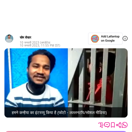
सोम शेखर
10 जनवरी 2023
(अपडेटेड:
10 जनवरी 2023
,
11:55 PM
IST)
हमने कन्हैया का इंटरव्यू किया है (फोटो - लल्लनटॉप/सोशल मीडिया)