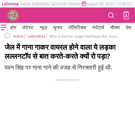
Lallantop
Aajtak
Indiatoday
Sportstak
Newstak
Mumbai Tak
August 08, 2026
Astrotak
|
12:49 IST
होम
लेटेस्ट
न्यूज़
चुनाव
पॉलिटिक्स
स्पोर्ट्स
मौसम
देश
Lallankhas
Who is Kaimur singer Kanhaiya Raj, buxar jail viral video
Home
जेल में गाना गाकर वायरल होने वाला ये लड़का
लल्लनटॉप से बात करते-करते क्यों रो पड़ा?
पवन सिंह पर गाना गाने की वजह से गिरफ्तारी हुई थी.
Advertisement