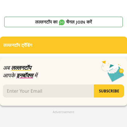
लल्लनटॉप का
चैनल
करें
JOIN
लल्लनटॉप ट्रेंडिंग
अब
लल्लनटॉप
आपके
इनबॉक्स
में
SUBSCRIBE
Advertisement