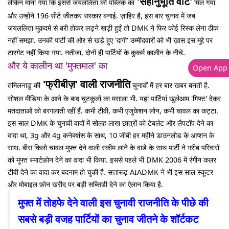
'सहानुभूति वोट'
लेकिन माना गया कि इससे जयललिता को पब्लिक का
मिल गया
और उन्होंने 196 सीटें जीतकर सरकार बनाई. ज़ाहिर है, इस बार चुनाव में जब
जयललिता मुक़दमे से बरी होकर लड़ने खड़ी हुईं तो DMK ने फिर कोई रिस्क लेना ठीक
नहीं समझा. उनकी पार्टी की ओर से खड़े हुए 'दागी' उम्मीदवारों को भी ख़ास इस मुद्दे पर
टारगेट नहीं किया गया. नतीजा, दोनों ही पार्टियों के कुकर्म कालीन के नीचे.
और ये कालीन था 'मुफ्तमाल' का
Open App
'फ्रीबीज़' वाली राजनीति
तमिलनाडु की
चुनावों में हर बार खबर बनती है.
सोशल मीडिया के आने के बाद चुटकुलों का मसाला भी. यहां पार्टियां खुलेआम 'गिफ्ट' देकर
मतदाताओं को बरगलाती रहीं हैं. कभी टीवी, कभी एजुकेशन लोन, कभी चावल का कट्टा.
इस साल DMK के चुनावी वादों में सोलह लाख छात्रों को टेबलेट और लैपटॉप देने का
वादा था, 3g और 4g कनेक्शंस के साथ, 10 जीबी हर महीने डाउनलोड के आप्शन के
साथ. बीस किलो चावल मुफ्त देने वाली स्कीम लाने के वाडे के साथ पार्टी ने गरीब परिवारों
को मुफ्त स्मार्टफ़ोन देने का वादा भी किया. इससे पहले भी DMK 2006 में रंगीन कलर
टीवी देने का वादा कर बदनाम हो चुकी है. सत्तारूढ़ AIADMK ने भी इस साल स्कूटर
और मोबाइल फ़ोन खरीद पर बड़ी सब्सिडी देने का ऐलान किया है.
मुफ्त में तोहफे देने वाली इस चुनावी राजनीति के पीछे की
सबसे बड़ी वजह पार्टियों का चुनाव जीतने के शॉर्टकट