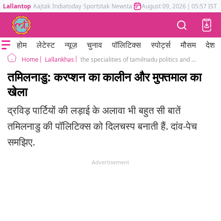
Lallantop
Aajtak
Indiatoday
Sportstak
Newstak
Mumbai Tak
August 09, 2026
Astrotak
|
05:57 IST
होम
लेटेस्ट
न्यूज़
चुनाव
पॉलिटिक्स
स्पोर्ट्स
मौसम
देश
Lallankhas
the specialities of tamilnadu politics and history of dravidian political rise
Home
तमिलनाडु: करप्शन का कालीन और मुफ्तमाल का
खेला
द्रविड़ पार्टियों की लड़ाई के अलावा भी बहुत सी बातें
तमिलनाडु की पॉलिटिक्स को दिलचस्प बनाती हैं. दांव-पेच
समझिए.
Advertisement