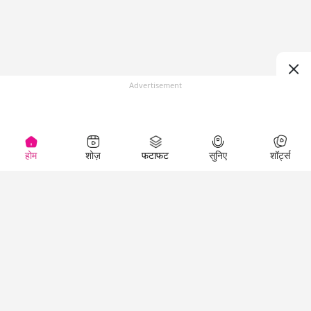
Advertisement
होम
शोज़
फटाफट
सुनिए
शॉर्ट्स
(
)
Top Shows
LallanKhas News
Entertainment
News
The Lallantop Show
Hindi Satire & Humor
Duniyadaari
Lallankhas Specials
Guest in the
Breaking News
Entertainment News
Newsroom
Top Political News
Hindi
Netanagri
Hindi
Top stories Cinema
Lallantop Baithki
Top History News
Entertainment Special
Kharcha Paani
Real Stories News
News
Aasan Bhasha Mein
Latest Political News
Top movies series
Social List
Top Literature News
review