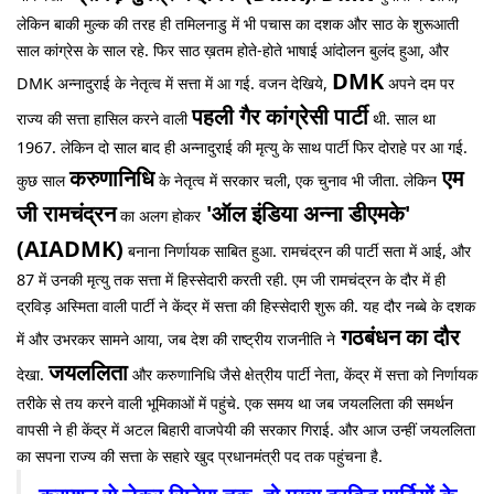
लेकिन बाकी मुल्क की तरह ही तमिलनाडु में भी पचास का दशक और साठ के शुरूआती
साल कांग्रेस के साल रहे. फिर साठ ख़तम होते-होते भाषाई आंदोलन बुलंद हुआ, और
DMK
DMK अन्नादुराई के नेतृत्व में सत्ता में आ गई. वजन देखिये,
अपने दम पर
पहली गैर कांग्रेसी पार्टी
राज्य की सत्ता हासिल करने वाली
थी. साल था
1967. लेकिन दो साल बाद ही अन्नादुराई की मृत्यु के साथ पार्टी फिर दोराहे पर आ गई.
करुणानिधि
एम
कुछ साल
के नेतृत्व में सरकार चली, एक चुनाव भी जीता. लेकिन
जी रामचंद्रन
'ऑल इंडिया अन्ना डीएमके'
का अलग होकर
(AIADMK)
बनाना निर्णायक साबित हुआ. रामचंद्रन की पार्टी सता में आई, और
87 में उनकी मृत्यु तक सत्ता में हिस्सेदारी करती रही. एम जी रामचंद्रन के दौर में ही
द्रविड़ अस्मिता वाली पार्टी ने केंद्र में सत्ता की हिस्सेदारी शुरू की. यह दौर नब्बे के दशक
गठबंधन का दौर
में और उभरकर सामने आया, जब देश की राष्ट्रीय राजनीति ने
जयललिता
देखा.
और करुणानिधि जैसे क्षेत्रीय पार्टी नेता, केंद्र में सत्ता को निर्णायक
तरीके से तय करने वाली भूमिकाओं में पहुंचे. एक समय था जब जयललिता की समर्थन
वापसी ने ही केंद्र में अटल बिहारी वाजपेयी की सरकार गिराई. और आज उन्हीं जयललिता
का सपना राज्य की सत्ता के सहारे खुद प्रधानमंत्री पद तक पहुंचना है.