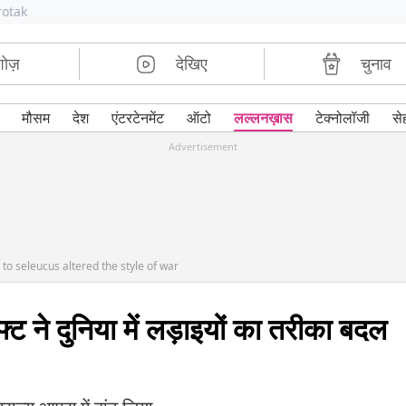
rotak
शोज़
देखिए
चुनाव
मौसम
देश
एंटरटेनमेंट
ऑटो
लल्लनख़ास
टेक्नोलॉजी
से
Advertisement
to seleucus altered the style of war
्ट ने दुनिया में लड़ाइयों का तरीका बदल