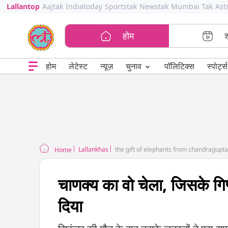
Lallantop
Aajtak
Indiatoday
Sportstak
Newstak
Mumbai Tak
Ast
होम
⌄
चुनाव
होम
लेटेस्ट
न्यूज़
पॉलिटिक्स
स्पोर्ट्स
Lallankhas
the gift of elephants from chandragupta 
Home
चाणक्य का वो चेला, जिसके गिफ
दिया