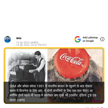
कमल
16 जून 2022
(अपडेटेड:
14 जून 2022
,
05:52 PM
IST)
IBM और कोका कोला 1991 में भारतीय बाजार के खुलने के बाद दोबारा
भारत में बिजनेस के लिए आए. ये दोनों कंपनियों के लिए एक नया चैप्टर था
क्योंकि दोनों पहले भी भारत में कारोबार कर चुकी थीं (तस्वीर: इंडिया टुडे एंड
ibm.com)