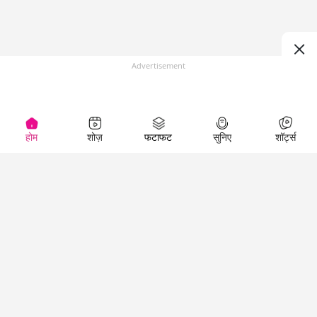
Advertisement
होम
शोज़
फटाफट
सुनिए
शॉर्ट्स
(
)
Top Shows
LallanKhas News
Entertainment
News
The Lallantop Show
Hindi Satire & Humor
Duniyadaari
Lallankhas Specials
Guest in the
Breaking News
Entertainment News
Newsroom
Top Political News
Hindi
Netanagri
Hindi
Top stories Cinema
Lallantop Baithki
Top History News
Entertainment Special
Kharcha Paani
Real Stories News
News
Aasan Bhasha Mein
Latest Political News
Top movies series
Social List
Top Literature News
review
Tarikh
Top Persons News
Latest Entertainment
Sehat
Top Profiles
News
The Cinema Show
Viral News