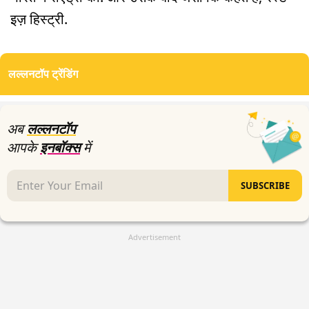
इज़ हिस्ट्री.
लल्लनटॉप ट्रेंडिंग
अब
लल्लनटॉप
आपके
इनबॉक्स
में
SUBSCRIBE
Advertisement