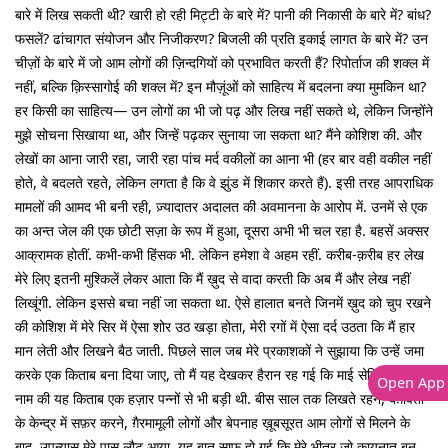
बारे में लिख सकती थी? खारी हो रही मिट्टी के बारे में? पानी की निकासी के बारे में? बांध?
फसलें? ढांचागत संयोजन और निजीकरण? बिजली की प्रति इकाई लागत के बारे में? उन
चीज़ों के बारे में जो आम लोगों की ज़िन्दगियों को प्रभावित करती हैं? रिपोर्ताज की शक्ल में
नहीं, बल्कि क़िस्सागोई की शक्ल में? इन मौज़ूंओं को साहित्य में बदलना क्या मुमकिन था?
हर किसी का साहित्य— उन लोगों का भी जो पढ़ और लिख नहीं सकते थे, लेकिन जिन्होंने
मुझे सोचना सिखाया था, और जिन्हें पढ़कर सुनाया जा सकता था? मैंने कोशिश की. और
लेखों का आना जारी रहा, जारी रहा पांच मर्द वकीलों का आना भी (हर बार वही वकील नहीं
होते, वे बदलते रहते, लेकिन लगता है कि वे झुंड में शिकार करते हैं). इसी तरह आपराधिक
मामलों की आमद भी बनी रही, ज़्यादातर अदालत की अवमानना के आरोप में. उनमें से एक
का अन्त जेल की एक छोटी सज़ा के रूप में हुआ, दूसरा अभी भी चल रहा है. बहसें अक्सर
आक्रामक होतीं. कभी-कभी हिंसक भी. लेकिन हमेशा वे अहम रहीं. करीब-क़रीब हर लेख
मेरे लिए इतनी मुश्किलें लेकर आता कि मैं ख़ुद से वादा करती कि अब मैं और लेख नहीं
लिखूंगी. लेकिन इससे बचा नहीं जा सकता था. ऐसे हालात बनते जिनमें ख़ुद को चुप रखने
की कोशिश में मेरे सिर में ऐसा शोर उठ खड़ा होता, मेरी रगों में ऐसा दर्द उठता कि मैं हार
मान लेती और लिखने बैठ जाती. पिछले साल जब मेरे प्रकाशकों ने सुझाया कि उन्हें जमा
करके एक किताब बना दिया जाए, तो मैं यह देखकर हैरान रह गई कि माई सेडिशियस हार्ट
Open App
नाम की यह किताब एक हज़ार पन्नों से भी बड़ी थी. बीस साल तक लिखते रहने, बग़ावतों
के केन्द्र में सफ़र करने, ग़ैरमामूली लोगों और बेपनाह ख़ूबसूरत आम लोगों से मिलने के
बाद, उपन्यास मेरे पास लौट आया. यह बात साफ़ हो गई कि मेरे भीतर जो कायनात बन