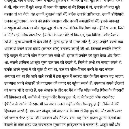
दासगुप्ता. जब वे फ़र्स्ट पर्सन में बोलते हुए आए तो मैं निराश थी. मुझे लगा, मैं उनके दिमाग़
में थी, और बाद में मुझे समझ में आया कि शायद वो मेरे दिमाग़ में थे. उनकी जो बात मुझे
दहशत से भर देती, वह उनकी बुराइयां नहीं थीं, बल्कि उनकी तार्किकता, उनकी होशियारी,
उनका चुटीलापन, अपने को हकीर समझना और उनकी कमज़ोरियां थीं. इसके बावजूद
दासगुप्ता की नफ़ासत और सूझ-बूझ से भरा राजनीतिक विश्लेषण वह नहीं देख पाता, जिसे
द मिनिस्ट्री ऑफ़ अटमोस्ट हैपीनेस के एक छोटे से किरदार, एक बिल्डिंग कॉन्ट्रैक्टर
डी.डी. गुप्ता आसानी से देख लेते हैं. गुप्ता इराक़ से भारत लौटे हैं, जहां उन्होंने बरसों तक
धमाके से बचने वाली दीवारें (ब्लास्ट वाॅल) बनाकर कमाई की थी, जिनकी तस्वीरें उन्होंने
बड़े फ़ख़्र से अपने फ़ोन में जमा कर रखी थीं. इराक़ में उन्होंने जो कुछ देखा और जिया
था, उससे आजिज आ चुके गुप्ता उस सब को देखते हैं, जिसे वे कभी घर समझा करते थे.
उनके अपने मुल्क में जो कुछ हो रहा था, उस पर सोच-विचार करने के बाद उनका
अन्दाज़ा यह था कि आने वाले बरसों में इस मुल्क में ब्लास्ट वॉल के लिए बाज़ार बढ़ जाएगा.
उपन्यास अपने लेखकों को पागलपन की कगार पर पहुंचा सकते हैं. उपन्यास अपने लेखकों
को पनाह भी दे सकते हैं. एक लेखक के तौर पर मैंने द गॉड ऑफ़ स्मॉल थिंग्स के किरदारों
की हिफ़ाज़त की, क्योंकि वे नाजुक और ग़ैरमहफ़ूज़ थे. द मिनिस्ट्री ऑफ़ अटमोस्ट
हैपीनेस के अनेक किरदार भी ज़्यादातर उनसे कहीं अधिक ग़ैरमहफ़ूज़ हैं. लेकिन वे मेरी
हिफ़ाज़त करते हैं. ख़ासकर अंजुम, जो आफ़ताब के नाम से पैदा हुई थी, और आख़िरकार
जो जन्नत गेस्ट हाउस की मालकिन और मैनेजर बनी. यह गेस्ट हाउस पुरानी दिल्ली की
दीवारों के ठीक बाहर एक खस्ताहाल मुसलमान क़ब्रिस्तान में चलता है. अंजुम मर्दों और