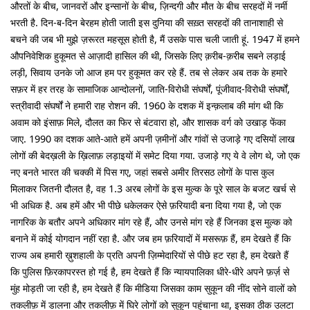
औरतों के बीच, जानवरों और इन्सानों के बीच, ज़िन्दगी और मौत के बीच सरहदों में नर्मी
भरती है. दिन-ब-दिन बेरहम होती जाती इस दुनिया की सख़्त सरहदों की तानाशाही से
बचने की जब भी मुझे ज़रूरत महसूस होती है, मैं उसके पास चली जाती हूं. 1947 में हमने
औपनिवेशिक हुकूमत से आज़ादी हासिल की थी, जिसके लिए क़रीब-क़रीब सबने लड़ाई
लड़ी, सिवाय उनके जो आज हम पर हुकूमत कर रहे हैं. तब से लेकर अब तक के हमारे
सफ़र में हर तरह के सामाजिक आन्दोलनों, जाति-विरोधी संघर्षों, पूंजीवाद-विरोधी संघर्षों,
स्त्रीवादी संघर्षों ने हमारी राह रोशन की. 1960 के दशक में इन्क़लाब की मांग थी कि
अवाम को इंसाफ़ मिले, दौलत का फिर से बंटवारा हो, और शासक वर्ग काे उखाड़ फेंका
जाए. 1990 का दशक आते-आते हमें अपनी ज़मीनों और गांवों से उजाड़े गए दसियों लाख
लोगों की बेदख़ली के ख़िलाफ़ लड़ाइयों में समेट दिया गया. उजाड़े गए ये वे लोग थे, जो एक
नए बनते भारत की चक्की में पिस गए, जहां सबसे अमीर तिरसठ लोगों के पास कुल
मिलाकर जितनी दौलत है, वह 1.3 अरब लोगों के इस मुल्क के पूरे साल के बजट खर्च से
भी अधिक है. अब हमें और भी पीछे धकेलकर ऐसे फ़रियादी बना दिया गया है, जो एक
नागरिक के बतौर अपने अधिकार मांग रहे हैं, और उनसे मांग रहे हैं जिनका इस मुल्क को
बनाने में कोई योगदान नहीं रहा है. और जब हम फ़रियादों में मसरूफ़ हैं, हम देखते हैं कि
राज्य अब हमारी ख़ुशहाली के प्रति अपनी ज़िम्मेदारियों से पीछे हट रहा है, हम देखते हैं
कि पुलिस फ़िरकापरस्त हो गई है, हम देखते हैं कि न्यायपालिका धीरे-धीरे अपने फ़र्ज़ से
मुंह मोड़ती जा रही है, हम देखते हैं कि मीडिया जिसका काम सुकून की नींद सोने वालों को
तकलीफ़ में डालना और तकलीफ़ में घिरे लोगों को सुकून पहुंचाना था, इसका ठीक उलटा