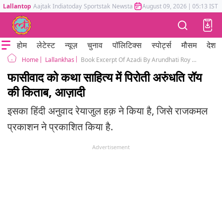
Lallantop
Aajtak
Indiatoday
Sportstak
Newstak
Mumbai Tak
August 09, 2026
Astrotak
|
05:13 IST
होम
लेटेस्ट
न्यूज़
चुनाव
पॉलिटिक्स
स्पोर्ट्स
मौसम
देश
Lallankhas
Book Excerpt Of Azadi By Arundhati Roy Hindi Translation
Home
फासीवाद को कथा साहित्य में पिरोती अरुंधति रॉय
की किताब, आज़ादी
इसका हिंदी अनुवाद रेयाजुल हक़ ने किया है, जिसे राजकमल
प्रकाशन ने प्रकाशित किया है.
Advertisement