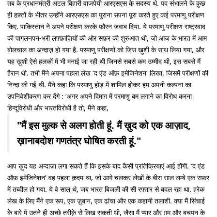
तब के प्रधानमंत्री अटल बिहारी वाजपेयी आरएसएस के सदस्य थे. पद संभालने के कुछ
ही हफ़्तों के भीतर उन्होंने आरएसएस का पुराना सपना पूरा करते हुए कई परमाणु परीक्षण
किए. पाकिस्तान ने अपने परीक्षण करके फ़ौरन जवाब दिया. ये परमाणु परीक्षण राष्ट्रवाद
की पागलनपन-भरी लफ़्फ़ाज़ियों की ओर सफ़र की शुरुआत थी, जो आज के भारत में आम
बोलचाल का अन्दाज़ हो गया है. परमाणु परीक्षणों को जिस ख़ुशी के साथ लिया गया, और
यह ख़ुशी ऐसे हलकों में भी मनाई जा रही थी जिनसे सबसे कम उम्मीद थी, इस सबसे मैं
हैरान थी. तभी मैंने अपना पहला लेख ‘द एंड ऑफ़ इमेजिनेशन’ लिखा, जिसमें परीक्षणों की
निन्दा की गई थी. मैंने कहा कि परमाणु होड़ में शामिल होकर हम अपनी कल्पना का
उपनिवेशीकरण कर देंगे : ‘अगर अपने दिमाग़ में परमाणु बम लगाने का विरोध करना
हिन्दूविरोधी और भारतविरोधी है तो, मैंने कहा,
"मैं इस मुल्क से अलग होती हूं. मैं ख़ुद को एक आज़ाद,
ख़ानाबदोश गणतंत्र घोषित करती हूं."
आप ख़ुद यह अन्दाज़ा लगा सकते हैं कि इसके बाद कैसी प्रतिक्रियाएं आई होंगी. ‘द एंड
ऑफ़ इमेजिनेशन’ वह पहला क़दम था, जो आगे चलकर लेखों के बीस साल लम्बे एक सफ़र
में तब्दील हो गया. ये वे साल थे, जब भारत बिजली की सी रफ़्तार से बदल रहा था. हरेक
लेख के लिए मैंने एक रूप, एक ज़ुबान, एक ढांचा और एक कहानी तलाशी. क्या मैं सिंचाई
के बारे में उतने ही अच्छे तरीक़े से लिख सकती थी, जैसा मैं प्यार और ग़म और बचपन के