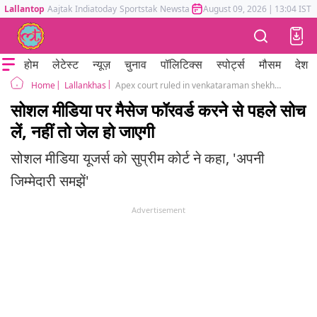
Lallantop
Aajtak
Indiatoday
Sportstak
Newstak
Mumbai Tak
August 09, 2026
Astrotak
|
13:04 IST
होम
लेटेस्ट
न्यूज़
चुनाव
पॉलिटिक्स
स्पोर्ट्स
मौसम
देश
Lallankhas
Apex court ruled in venkataraman shekher case that one cannot shirk liability after forwarding abusive social media posts
Home
सोशल मीडिया पर मैसेज फॉरवर्ड करने से पहले सोच
लें, नहीं तो जेल हो जाएगी
सोशल मीडिया यूजर्स को सुप्रीम कोर्ट ने कहा, 'अपनी
जिम्मेदारी समझें'
Advertisement