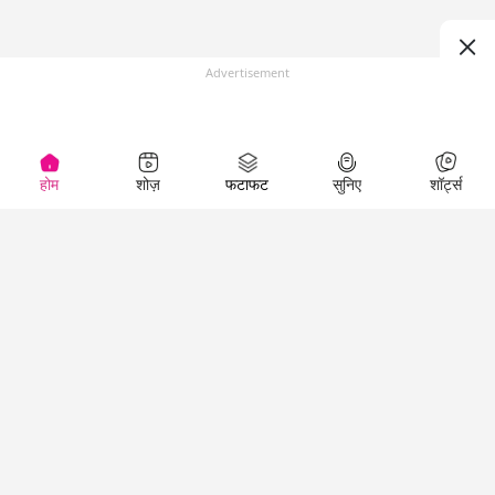
Advertisement
होम
शोज़
फटाफट
सुनिए
शॉर्ट्स
(
)
Top Shows
LallanKhas News
Entertainment
News
The Lallantop Show
Hindi Satire & Humor
Duniyadaari
Lallankhas Specials
Guest in the
Breaking News
Entertainment News
Newsroom
Top Political News
Hindi
Netanagri
Hindi
Top stories Cinema
Lallantop Baithki
Top History News
Entertainment Special
Kharcha Paani
Real Stories News
News
Aasan Bhasha Mein
Latest Political News
Top movies series
Social List
Top Literature News
review
Tarikh
Top Persons News
Latest Entertainment
Sehat
Top Profiles
News
The Cinema Show
Viral News