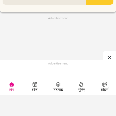
Advertisement
Advertisement
होम
शोज़
फटाफट
सुनिए
शॉर्ट्स
(
)
Top Shows
LallanKhas News
Entertainment