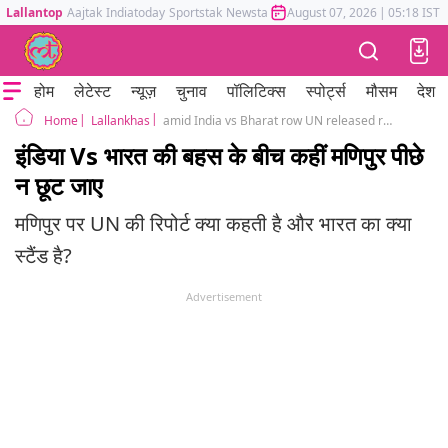
Lallantop
Aajtak
Indiatoday
Sportstak
Newstak
Mumbai Tak
August 07, 2026
Astrotak
|
05:18 IST
होम
लेटेस्ट
न्यूज़
चुनाव
पॉलिटिक्स
स्पोर्ट्स
मौसम
देश
Lallankhas
amid India vs Bharat row UN released report on manipur violence
Home
इंडिया Vs भारत की बहस के बीच कहीं मणिपुर पीछे
न छूट जाए
मणिपुर पर UN की रिपोर्ट क्या कहती है और भारत का क्या
स्टैंड है?
Advertisement