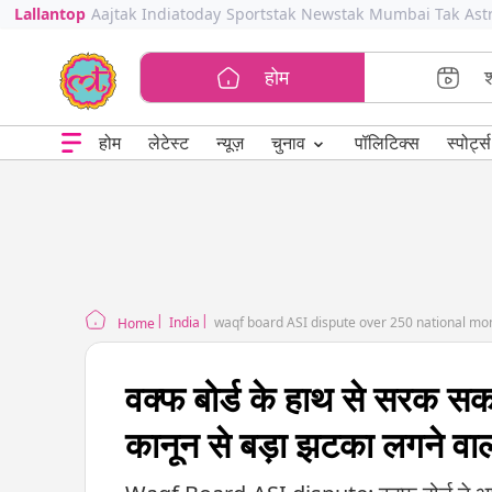
Lallantop
Aajtak
Indiatoday
Sportstak
Newstak
Mumbai Tak
Ast
होम
⌄
चुनाव
होम
लेटेस्ट
न्यूज़
पॉलिटिक्स
स्पोर्ट्स
India
waqf board ASI dispute over 250 national m
Home
वक्फ बोर्ड के हाथ से सरक सकते
कानून से बड़ा झटका लगने वाल