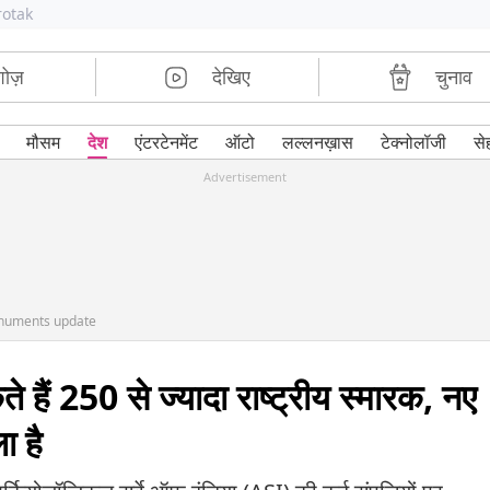
rotak
शोज़
देखिए
चुनाव
मौसम
देश
एंटरटेनमेंट
ऑटो
लल्लनख़ास
टेक्नोलॉजी
से
Advertisement
onuments update
 हैं 250 से ज्यादा राष्ट्रीय स्मारक, नए
ा है