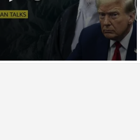
आपके
इनबॉक्स
में