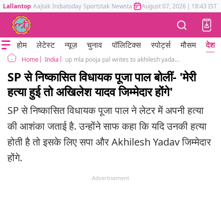
Lallantop
Aajtak
Indiatoday
Sportstak
Newstak
Mumbai Tak
August 07, 2026
Astrotak
|
18:43 IST
होम
लेटेस्ट
न्यूज़
चुनाव
पॉलिटिक्स
स्पोर्ट्स
मौसम
देश
India
up mla pooja pal writes to akhilesh yadav alleges threat to life holds sp chief responsible
Home
SP से निष्कासित विधायक पूजा पाल बोलीं- 'मेरी
हत्या हुई तो अखिलेश यादव जिम्मेदार होंगे'
SP से निष्कासित विधायक पूजा पाल ने लेटर में अपनी हत्या
की आशंका जताई है. उन्होंने साफ कहा कि यदि उनकी हत्या
होती है तो इसके लिए सपा और Akhilesh Yadav जिम्मेदार
होंगे.
Advertisement