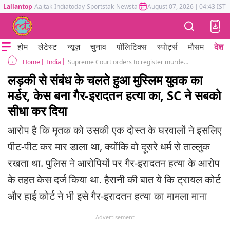
Lallantop
Aajtak
Indiatoday
Sportstak
Newstak
Mumbai Tak
August 07, 2026
Astrotak
|
04:43 IST
होम
लेटेस्ट
न्यूज़
चुनाव
पॉलिटिक्स
स्पोर्ट्स
मौसम
देश
India
Supreme Court orders to register murder case on Killing of daughters boyfriend
Home
लड़की से संबंध के चलते हुआ मुस्लिम युवक का
मर्डर, केस बना गैर-इरादतन हत्या का, SC ने सबको
सीधा कर दिया
आरोप है कि मृतक को उसकी एक दोस्त के घरवालों ने इसलिए
पीट-पीट कर मार डाला था, क्योंकि वो दूसरे धर्म से ताल्लुक
रखता था. पुलिस ने आरोपियों पर गैर-इरादतन हत्या के आरोप
के तहत केस दर्ज किया था. हैरानी की बात ये कि ट्रायल कोर्ट
और हाई कोर्ट ने भी इसे गैर-इरादतन हत्या का मामला माना
Advertisement