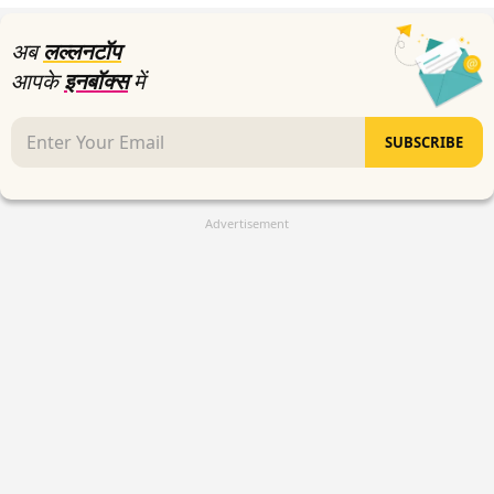
seconds
अब
लल्लनटॉप
आपके
इनबॉक्स
में
SUBSCRIBE
Advertisement