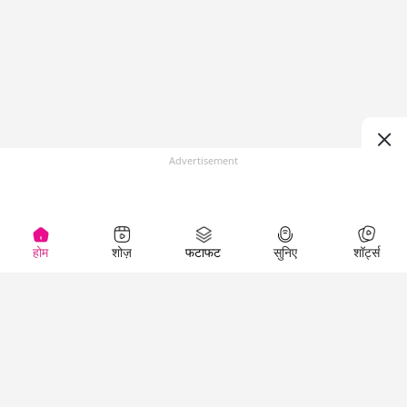
Advertisement
होम
शोज़
फटाफट
सुनिए
शॉर्ट्स
(
)
Top Shows
LallanKhas News
Entertainment
News
The Lallantop Show
Hindi Satire & Humor
Duniyadaari
Lallankhas Specials
Guest in the
Breaking News
Entertainment News
Newsroom
Top Political News
Hindi
Netanagri
Hindi
Top stories Cinema
Lallantop Baithki
Top History News
Entertainment Special
Kharcha Paani
Real Stories News
News