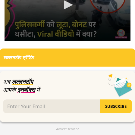
0
seconds
of
लल्लनटॉप ट्रेंडिंग
3
minutes,
7
seconds
अब
लल्लनटॉप
आपके
इनबॉक्स
में
SUBSCRIBE
Advertisement