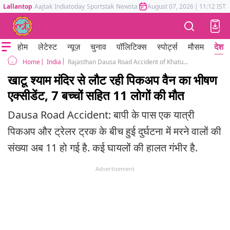
Lallantop
Aajtak
Indiatoday
Sportstak
Newstak
Mumbai Tak
August 07, 2026
Astrotak
|
11:12 IST
होम
लेटेस्ट
न्यूज़
चुनाव
पॉलिटिक्स
स्पोर्ट्स
मौसम
देश
India
Rajasthan Dausa Road Accident of Khatushyam Mandir Devotees 11 Dead
Home
खाटू श्याम मंदिर से लौट रही पिकअप वैन का भीषण
एक्सीडेंट, 7 बच्चों सहित 11 लोगों की मौत
Dausa Road Accident: बापी के पास एक यात्री
पिकअप और ट्रेलर ट्रक के बीच हुई दुर्घटना में मरने वालों की
संख्या अब 11 हो गई है. कई घायलों की हालत गंभीर है.
Advertisement