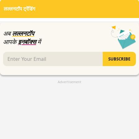
of
लल्लनटॉप ट्रेंडिंग
19
minutes,
26
seconds
अब
लल्लनटॉप
आपके
इनबॉक्स
में
SUBSCRIBE
Advertisement