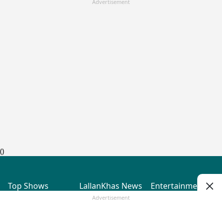
Advertisement
(
)
Top Shows
LallanKhas News
Entertainment
News
The Lallantop Show
Hindi Satire & Humor
Advertisement
Duniyadaari
Lallankhas Specials
Guest in the
Breaking News
Entertainment News
Newsroom
Top Political News
Hindi
Netanagri
Hindi
Top stories Cinema