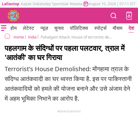
Lallantop
Aajtak
Indiatoday
Sportstak
Newstak
Mumbai Tak
August 10, 2026
Astrotak
|
07:11 IST
होम
लेटेस्ट
न्यूज़
चुनाव
पॉलिटिक्स
स्पोर्ट्स
मौसम
देश
India
Pahalgam Attack: House of terrorists demolished In Jammu Kashmir's Tral
Home
पहलगाम के संदिग्धों पर पहला पलटवार, त्राल में
'आतंकी' का घर गिराया
Terrorist's House Demolished: मोंगहामा त्राल के
संदिग्ध आतंकवादी का घर ध्वस्त किया है. इस पर पाकिस्तानी
आतंकवादियों को हमले की योजना बनाने और उसे अंजाम देने
में अहम भूमिका निभाने का आरोप है.
Advertisement