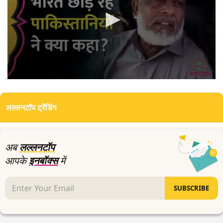
0
seconds
of
लल्लनटॉप ट्रेंडिंग
0
seconds
अब
लल्लनटॉप
आपके
इनबॉक्स
में
SUBSCRIBE