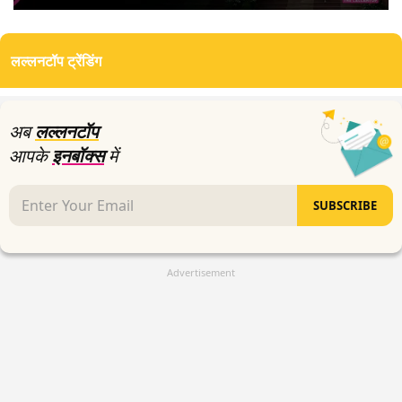
0
seconds
of
लल्लनटॉप ट्रेंडिंग
0
seconds
अब
लल्लनटॉप
आपके
इनबॉक्स
में
SUBSCRIBE
Advertisement