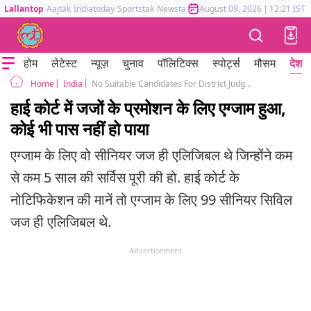
Lallantop
Aajtak
Indiatoday
Sportstak
Newstak
Mumbai Tak
August 09, 2026
Astrotak
|
12:21 IST
होम
लेटेस्ट
न्यूज़
चुनाव
पॉलिटिक्स
स्पोर्ट्स
मौसम
देश
India
No Suitable Candidates For District Judge Promotion Based On Written Exam Results Rajasthan High Court Notifies
Home
हाई कोर्ट में जजों के प्रमोशन के लिए एग्जाम हुआ,
कोई भी पास नहीं हो पाया
एग्जाम के लिए वो सीनियर जज ही एलिजिबल थे जिन्होंने कम
से कम 5 साल की सर्विस पूरी की हो. हाई कोर्ट के
नोटिफिकेशन की मानें तो एग्जाम के लिए 99 सीनियर सिविल
जज ही एलिजिबल थे.
Advertisement