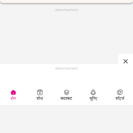
Advertisement
Advertisement
होम
शोज़
फटाफट
सुनिए
शॉर्ट्स
(
)
Top Shows
LallanKhas News
Entertainment
News
The Lallantop Show
Hindi Satire & Humor
Duniyadaari
Lallankhas Specials