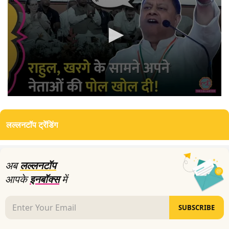
0
seconds
of
लल्लनटॉप ट्रेंडिंग
3
minutes,
10
seconds
अब
लल्लनटॉप
आपके
इनबॉक्स
में
SUBSCRIBE