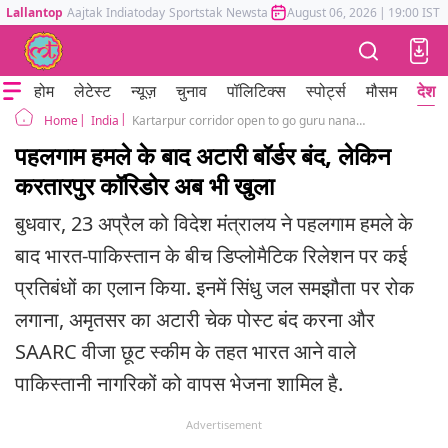
Lallantop
Aajtak
Indiatoday
Sportstak
Newstak
Mumbai Tak
August 06, 2026
Astrotak
|
19:00 IST
होम
लेटेस्ट
न्यूज़
चुनाव
पॉलिटिक्स
स्पोर्ट्स
मौसम
देश
India
Kartarpur corridor open to go guru nanak gurudwara in Pakistan Attari border closed
Home
पहलगाम हमले के बाद अटारी बॉर्डर बंद, लेकिन
करतारपुर कॉरिडोर अब भी खुला
बुधवार, 23 अप्रैल को विदेश मंत्रालय ने पहलगाम हमले के
बाद भारत-पाकिस्तान के बीच डिप्लोमैटिक रिलेशन पर कई
प्रतिबंधों का एलान किया. इनमें सिंधु जल समझौता पर रोक
लगाना, अमृतसर का अटारी चेक पोस्ट बंद करना और
SAARC वीजा छूट स्कीम के तहत भारत आने वाले
पाकिस्तानी नागरिकों को वापस भेजना शामिल है.
Advertisement