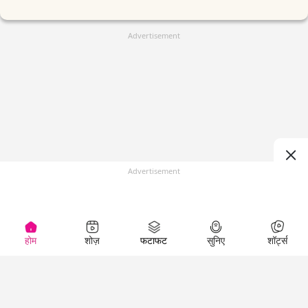
Advertisement
Advertisement
होम
शोज़
फटाफट
सुनिए
शॉर्ट्स
(
)
Top Shows
LallanKhas News
Entertainment
News
The Lallantop Show
Hindi Satire & Humor