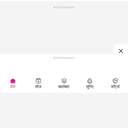
Advertisement
Advertisement
होम
शोज़
फटाफट
सुनिए
शॉर्ट्स
Top Shows
LallanKhas News
Entertainment
News
The Lallantop Show
Hindi Satire & Humor
Duniyadaari
Lallankhas Specials
Guest in the
Breaking News
Entertainment News
Newsroom
Top Political News
Hindi
Netanagri
Hindi
Top stories Cinema