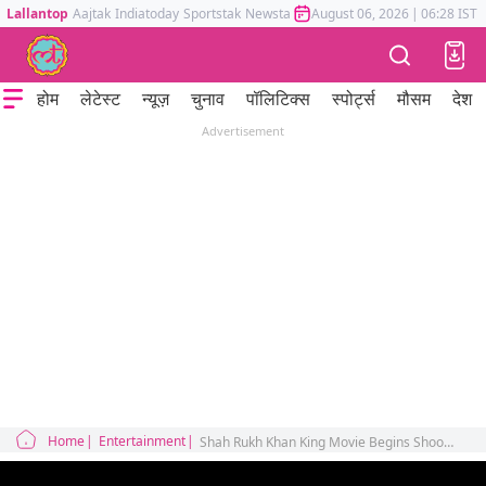
Lallantop
Aajtak
Indiatoday
Sportstak
Newstak
Mumbai Tak
August 06, 2026
Astrotak
|
06:28 IST
होम
लेटेस्ट
न्यूज़
चुनाव
पॉलिटिक्स
स्पोर्ट्स
मौसम
देश
Advertisement
Home
Entertainment
Shah Rukh Khan King Movie Begins Shoot Filming Moves Abroad from Mumbai