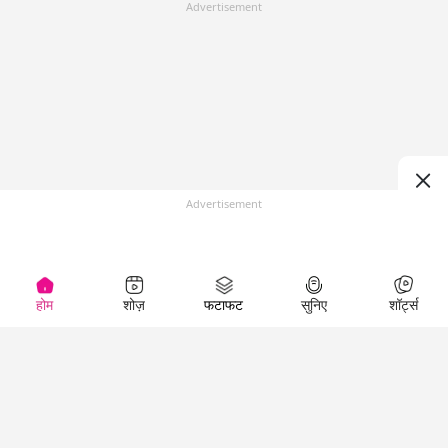
Advertisement
Advertisement
होम
शोज़
फटाफट
सुनिए
शॉर्ट्स
(
)
Top Shows
LallanKhas News
Entertainment
News
The Lallantop Show
Hindi Satire & Humor
Duniyadaari
Lallankhas Specials
Guest in the
Breaking News
Entertainment News
Newsroom
Top Political News
Hindi