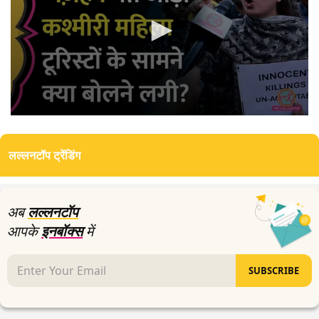
0
seconds
of
लल्लनटॉप ट्रेंडिंग
20
minutes,
17
seconds
अब
लल्लनटॉप
आपके
इनबॉक्स
में
SUBSCRIBE