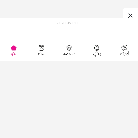
Advertisement
होम
शोज़
फटाफट
सुनिए
शॉर्ट्स
(
)
Top Shows
LallanKhas News
Entertainment
News
The Lallantop Show
Hindi Satire & Humor
Duniyadaari
Lallankhas Specials
Guest in the
Breaking News
Entertainment News
Newsroom
Top Political News
Hindi
Netanagri
Hindi
Top stories Cinema
Lallantop Baithki
Top History News
Entertainment Special
Kharcha Paani
Real Stories News
News
Aasan Bhasha Mein
Latest Political News
Top movies series
Social List
Top Literature News
review
Tarikh
Top Persons News
Latest Entertainment
Sehat
Top Profiles
News
The Cinema Show
Viral News
Business News
Technology
Top News