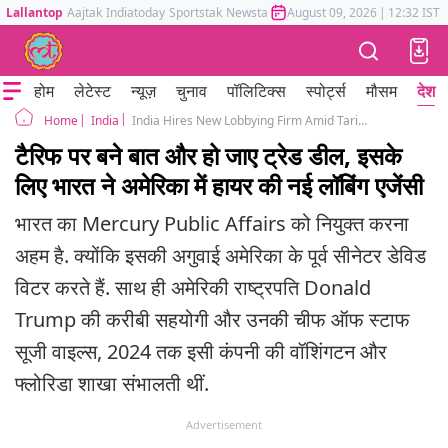
Lallantop
Aajtak
Indiatoday
Sportstak
Newstak
Mumbai Tak
August 09, 2026
Astrotak
|
12:32 IST
होम
लेटेस्ट
न्यूज़
चुनाव
पॉलिटिक्स
स्पोर्ट्स
मौसम
देश
India
India Hires New Lobbying Firm Amid Tariff Trade Tensions With US and Donald Trump
Home
टैरिफ पर बने बात और हो जाए ट्रेड डील, इसके
लिए भारत ने अमेरिका में हायर की नई लॉबिंग एजेंसी
भारत का Mercury Public Affairs को नियुक्त करना
अहम है. क्योंकि इसकी अगुवाई अमेरिका के पूर्व सीनेटर डेविड
विटर करते हैं. साथ ही अमेरिकी राष्ट्रपति Donald
Trump की करीबी सहयोगी और उनकी चीफ ऑफ स्टाफ
सूजी वाइल्स, 2024 तक इसी कंपनी की वॉशिंगटन और
फ्लोरिडा शाखा संभालती थीं.
Advertisement