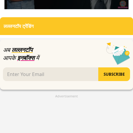
0
seconds
of
लल्लनटॉप ट्रेंडिंग
23
minutes,
37
seconds
अब
लल्लनटॉप
आपके
इनबॉक्स
में
SUBSCRIBE
Advertisement