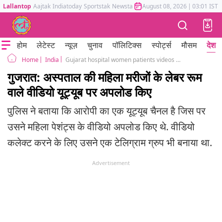
Lallantop
Aajtak
Indiatoday
Sportstak
Newstak
Mumbai Tak
August 08, 2026
Astrotak
|
03:01 IST
होम
लेटेस्ट
न्यूज़
चुनाव
पॉलिटिक्स
स्पोर्ट्स
मौसम
देश
India
Gujarat hospital women patients videos uploaded on YouTube Telegram probe on
Home
गुजरात: अस्पताल की महिला मरीजों के लेबर रूम
वाले वीडियो यूट्यूब पर अपलोड किए
पुलिस ने बताया कि आरोपी का एक यूट्यूब चैनल है जिस पर
उसने महिला पेशंट्स के वीडियो अपलोड किए थे. वीडियो
कलेक्ट करने के लिए उसने एक टेलिग्राम ग्रुप भी बनाया था.
Advertisement