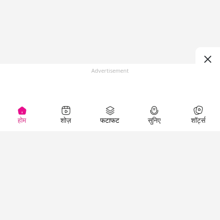
Advertisement
होम
शोज़
फटाफट
सुनिए
शॉर्ट्स
(
)
Top Shows
LallanKhas News
Entertainment
News
The Lallantop Show
Hindi Satire & Humor
Duniyadaari
Lallankhas Specials
Guest in the
Breaking News
Entertainment News
Newsroom
Top Political News
Hindi
Netanagri
Hindi
Top stories Cinema
Lallantop Baithki
Top History News
Entertainment Special
Kharcha Paani
Real Stories News
News
Aasan Bhasha Mein
Latest Political News
Top movies series
Social List
Top Literature News
review