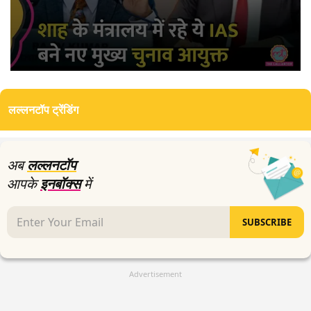
0
seconds
of
लल्लनटॉप ट्रेंडिंग
5
minutes,
34
seconds
अब
लल्लनटॉप
आपके
इनबॉक्स
में
SUBSCRIBE
Advertisement