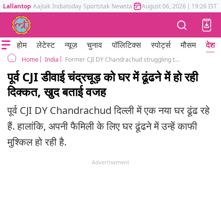
Lallantop
Aajtak
Indiatoday
Sportstak
Newstak
Mumbai Tak
August 06, 2026
Astrotak
|
19:26 IST
होम
लेटेस्ट
न्यूज़
चुनाव
पॉलिटिक्स
स्पोर्ट्स
मौसम
देश
India
Former CJI DY Chandrachud struggling to find a house in Delhi for his disabled daughters
Home
पूर्व CJI डीवाई चंद्रचूड़ को घर में ढूंढने में हो रही
दिक्कत, खुद बताई वजह
पूर्व CJI DY Chandrachud दिल्ली में एक नया घर ढूंढ रहे
हैं. हालांकि, अपनी फैमिली के लिए घर ढूंढने में उन्हें काफी
मुश्किल हो रही है.
Advertisement