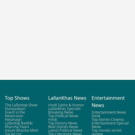
Top Shows
LallanKhas News
Entertainment
News
The Lallantop Show
Hindi Satire & Humor
Duniyadaari
Lallankhas Specials
Guest in the
Breaking News
Entertainment News
Newsroom
Top Political News
Hindi
Netanagri
Hindi
Top stories Cinema
Lallantop Baithki
Top History News
Entertainment Special
Kharcha Paani
Real Stories News
News
Aasan Bhasha Mein
Latest Political News
Top movies series
Social List
Top Literature News
review