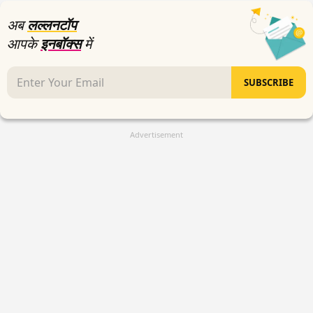
seconds
अब
लल्लनटॉप
आपके
इनबॉक्स
में
SUBSCRIBE
Advertisement