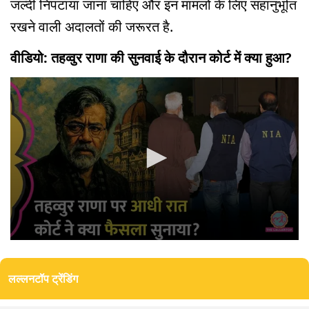
जल्दी निपटाया जाना चाहिए और इन मामलों के लिए सहानुभूति
रखने वाली अदालतों की जरूरत है.
वीडियो: तहव्वुर राणा की सुनवाई के दौरान कोर्ट में क्या हुआ?
0
seconds
of
लल्लनटॉप ट्रेंडिंग
5
minutes,
59