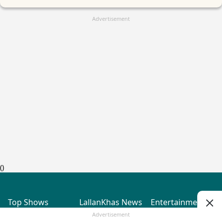
Advertisement
(
)
Top Shows
LallanKhas News
Entertainment
News
The Lallantop Show
Hindi Satire & Humor
Advertisement
Duniyadaari
Lallankhas Specials