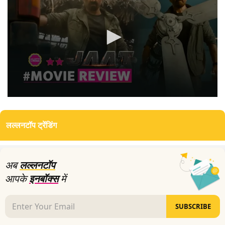
0
seconds
of
लल्लनटॉप ट्रेंडिंग
0
seconds
अब
लल्लनटॉप
आपके
इनबॉक्स
में
SUBSCRIBE