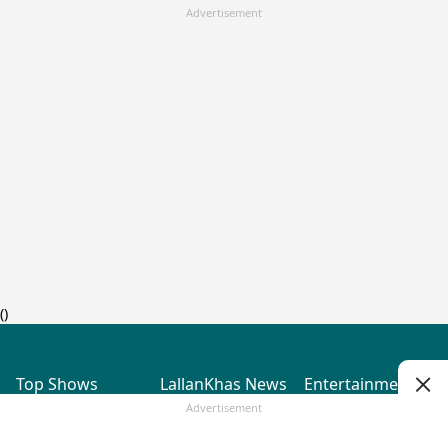
Advertisement
(
)
Top Shows
LallanKhas News
Entertainment
News
The Lallantop Show
Hindi Satire & Humor
Advertisement
Duniyadaari
Lallankhas Specials
Guest in the
Breaking News
Entertainment News
Newsroom
Top Political News
Hindi