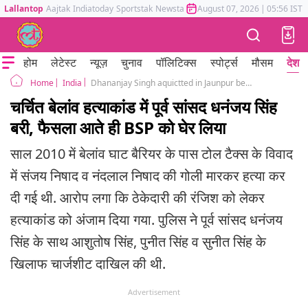
Lallantop
Aajtak
Indiatoday
Sportstak
Newstak
Mumbai Tak
August 07, 2026
Astrotak
|
05:56 IST
होम
लेटेस्ट
न्यूज़
चुनाव
पॉलिटिक्स
स्पोर्ट्स
मौसम
देश
India
Dhananjay Singh aquictted in Jaunpur belav murder case
Home
चर्चित बेलांव हत्याकांड में पूर्व सांसद धनंजय सिंह
बरी, फैसला आते ही BSP को घेर लिया
साल 2010 में बेलांव घाट बैरियर के पास टोल टैक्स के विवाद
में संजय निषाद व नंदलाल निषाद की गोली मारकर हत्या कर
दी गई थी. आरोप लगा कि ठेकेदारी की रंजिश को लेकर
हत्याकांड को अंजाम दिया गया. पुलिस ने पूर्व सांसद धनंजय
सिंह के साथ आशुतोष सिंह, पुनीत सिंह व सुनीत सिंह के
खिलाफ चार्जशीट दाखिल की थी.
Advertisement