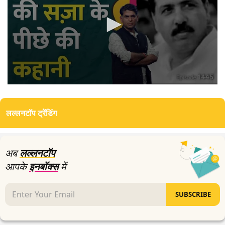
0
seconds
of
लल्लनटॉप ट्रेंडिंग
0
seconds
अब
लल्लनटॉप
आपके
इनबॉक्स
में
SUBSCRIBE