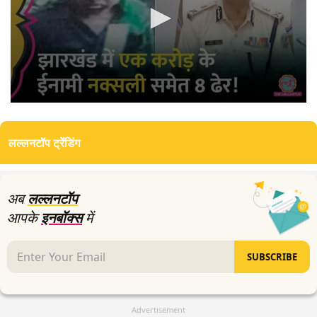
0
seconds
of
लल्लनटॉप ट्रेंडिंग
0
seconds
अब
लल्लनटॉप
आपके
इनबॉक्स
में
SUBSCRIBE
Advertisement