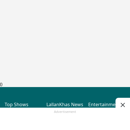
(
)
Top Shows
LallanKhas News
Entertainment
News
The Lallantop Show
Hindi Satire & Humor
Advertisement
Duniyadaari
Lallankhas Specials
Guest in the
Breaking News
Entertainment News
Newsroom
Top Political News
Hindi
Netanagri
Hindi
Top stories Cinema
Lallantop Baithki
Top History News
Entertainment Special