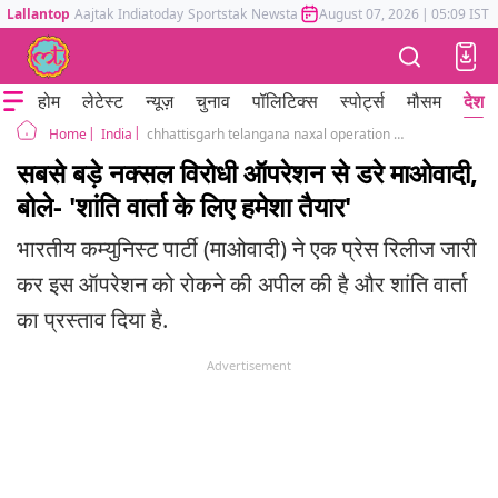
Lallantop
Aajtak
Indiatoday
Sportstak
Newstak
Mumbai Tak
August 07, 2026
Astrotak
|
05:09 IST
होम
लेटेस्ट
न्यूज़
चुनाव
पॉलिटिक्स
स्पोर्ट्स
मौसम
देश
India
chhattisgarh telangana naxal operation cpi maoist peace talks appeal
Home
सबसे बड़े नक्सल विरोधी ऑपरेशन से डरे माओवादी,
बोले- 'शांति वार्ता के लिए हमेशा तैयार'
भारतीय कम्युनिस्ट पार्टी (माओवादी) ने एक प्रेस रिलीज जारी
कर इस ऑपरेशन को रोकने की अपील की है और शांति वार्ता
का प्रस्ताव दिया है.
Advertisement