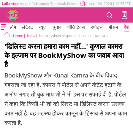
Lallantop
Aajtak
Indiatoday
Sportstak
Newstak
Mumbai Tak
August 06, 2026
Astrotak
|
10:33 IST
होम
लेटेस्ट
न्यूज़
चुनाव
पॉलिटिक्स
स्पोर्ट्स
मौसम
देश
India
bookmyshow responded to kunal kamra on delist controversy
Home
'डिलिस्ट करना हमारा काम नहीं...' कुणाल कामरा
के इल्जाम पर BookMyShow का जवाब आया
है
BookMyShow और Kunal Kamra के बीच विवाद
गहराता जा रहा है. कामरा ने पोर्टल से अपने कंटेंट हटाने के
आरोप लगाए तो बुक माय शो ने भी इस पर सफाई दी है. पोर्टल
ने कहा कि किसी भी शो को लिस्ट या डिलिस्ट करना उसका
काम नहीं है. वह तटस्थ होकर कानून के हिसाब से अपना काम
करता है.