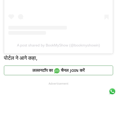
A post shared by BookMyShow (@bookmyshowin)
पोर्टल ने आगे कहा,
लल्लनटॉप का
चैनल
करें
JOIN
Advertisement