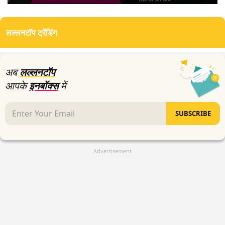
0
seconds
of
लल्लनटॉप ट्रेंडिंग
0
seconds
अब
लल्लनटॉप
आपके
इनबॉक्स
में
SUBSCRIBE
Advertisement