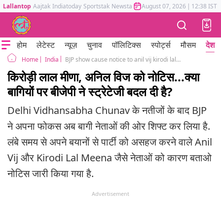
Lallantop
Aajtak
Indiatoday
Sportstak
Newstak
Mumbai Tak
August 07, 2026
Astrotak
|
12:38 IST
होम
लेटेस्ट
न्यूज़
चुनाव
पॉलिटिक्स
स्पोर्ट्स
मौसम
देश
India
BJP show cause notice to anil vij kirodi lal meena party shifting its strategy
Home
किरोड़ी लाल मीणा, अनिल विज को नोटिस...क्या
बागियों पर बीजेपी ने स्ट्रेटेजी बदल दी है?
Delhi Vidhansabha Chunav के नतीजों के बाद BJP
ने अपना फोकस अब बागी नेताओं की ओर शिफ्ट कर लिया है.
लंबे समय से अपने बयानों से पार्टी को असहज करने वाले Anil
Vij और Kirodi Lal Meena जैसे नेताओं को कारण बताओ
नोटिस जारी किया गया है.
Advertisement