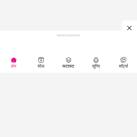
Advertisement
होम
शोज़
फटाफट
सुनिए
शॉर्ट्स
(
)
Top Shows
LallanKhas News
Entertainment
News
The Lallantop Show
Hindi Satire & Humor
Duniyadaari
Lallankhas Specials
Guest in the
Breaking News
Entertainment News
Newsroom
Top Political News
Hindi
Netanagri
Hindi
Top stories Cinema
Lallantop Baithki
Top History News
Entertainment Special
Kharcha Paani
Real Stories News
News
Aasan Bhasha Mein
Latest Political News
Top movies series
Social List
Top Literature News
review
Tarikh
Top Persons News
Latest Entertainment
Sehat
Top Profiles
News
The Cinema Show
Viral News