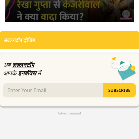
0
seconds
of
लल्लनटॉप ट्रेंडिंग
2
minutes,
1
second
अब
लल्लनटॉप
आपके
इनबॉक्स
में
SUBSCRIBE
Advertisement