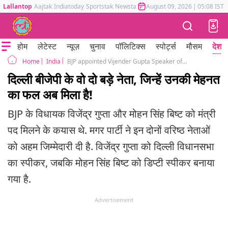
Lallantop
Aajtak
Indiatoday
Sportstak
Newstak
Mumbai Tak
August 09, 2026
Astrotak
|
05:08 IST
होम
लेटेस्ट
न्यूज़
चुनाव
पॉलिटिक्स
स्पोर्ट्स
मौसम
देश
India
BJP appointed Vijender Gupta Speaker of Delhi Assembly Mohan Singh Bisht Deputy Speaker
Home
दिल्ली बीजेपी के वो दो बड़े नेता, जिन्हें उनकी मेहनत
का फल अब मिला है!
BJP के विधायक विजेंद्र गुप्ता और मोहन सिंह बिष्ट को मंत्री
पद मिलने के कयास थे. मगर पार्टी ने इन दोनों वरिष्ठ नेताओं
को अहम जिम्मेदारी दी है. विजेंद्र गुप्ता को दिल्ली विधानसभा
का स्पीकर, जबकि मोहन सिंह बिष्ट को डिप्टी स्पीकर बनाया
गया है.
Advertisement