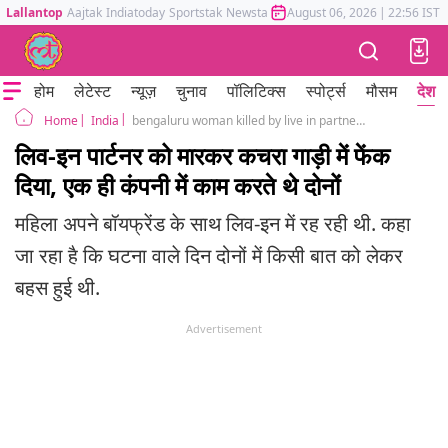
Lallantop
Aajtak
Indiatoday
Sportstak
Newstak
Mumbai Tak
August 06, 2026
Astrotak
|
22:56 IST
होम
लेटेस्ट
न्यूज़
चुनाव
पॉलिटिक्स
स्पोर्ट्स
मौसम
देश
India
bengaluru woman killed by live in partner body dumped in garbage truck
Home
लिव-इन पार्टनर को मारकर कचरा गाड़ी में फेंक
दिया, एक ही कंपनी में काम करते थे दोनों
महिला अपने बॉयफ्रेंड के साथ लिव-इन में रह रही थी. कहा
जा रहा है कि घटना वाले दिन दोनों में किसी बात को लेकर
बहस हुई थी.
Advertisement