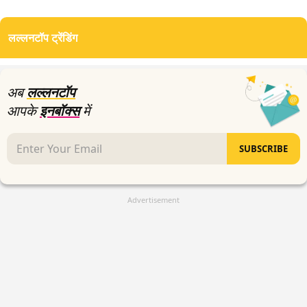
0
seconds
of
लल्लनटॉप ट्रेंडिंग
4
minutes,
26
seconds
अब
लल्लनटॉप
आपके
इनबॉक्स
में
SUBSCRIBE
Advertisement