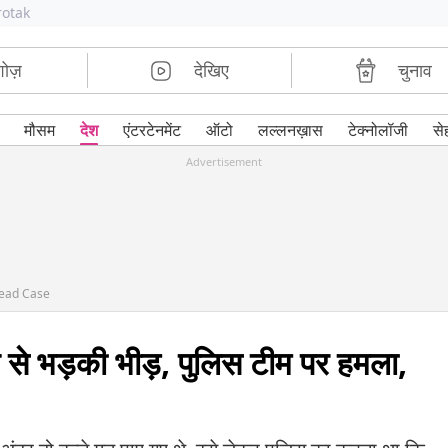
rotak
शोज़
देखिए
चुनाव
मौसम
देश
एंटरटेनमेंट
ऑटो
लल्लनख़ास
टेक्नोलॉजी
से
Advertisement
Dead Case
मौत से भड़की भीड़, पुलिस टीम पर हमला,