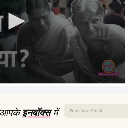
आपके
इनबॉक्स
में