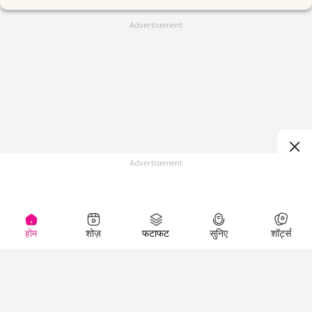
Advertisement
Advertisement
होम
शोज़
फटाफट
सुनिए
शॉर्ट्स
(
)
Top Shows
LallanKhas News
Entertainment
News
The Lallantop Show
Hindi Satire & Humor
Duniyadaari
Lallankhas Specials