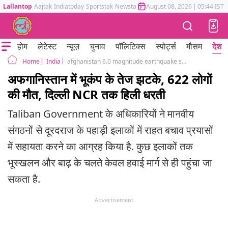
Lallantop
Aajtak
Indiatoday
Sportstak
Newstak
Mumbai Tak
August 08, 2026
Astrotak
|
05:44 IST
होम
लेटेस्ट
न्यूज़
चुनाव
पॉलिटिक्स
स्पोर्ट्स
मौसम
देश
India
afghanistan 6.0 magnitude earthquake strikes southeastern region 250 killed
Home
अफगानिस्तान में भूकंप के तेज झटके, 622 लोगों
की मौत, दिल्ली NCR तक हिली धरती
Taliban Government के अधिकारियों ने मानवीय
संगठनों से दूरदराज के पहाड़ी इलाकों में राहत बचाव प्रयासों
में सहायता करने का आग्रह किया है. कुछ इलाकों तक
भूस्खलन और बाढ़ के चलते केवल हवाई मार्ग से ही पहुंचा जा
सकता है.
Advertisement