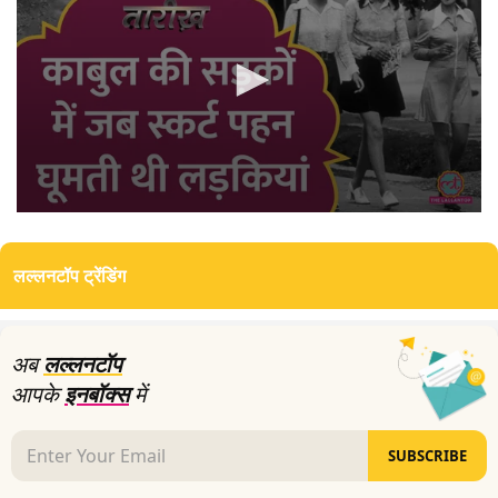
0
seconds
of
लल्लनटॉप ट्रेंडिंग
11
minutes,
55
seconds
अब
लल्लनटॉप
आपके
इनबॉक्स
में
SUBSCRIBE