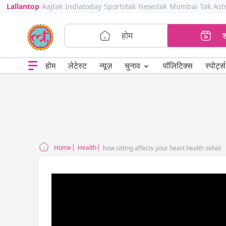
Lallantop
Aajtak
Indiatoday
Sportstak
Newstak
Mumbai Tak
Ast
होम
⌄
चुनाव
होम
लेटेस्ट
न्यूज़
पॉलिटिक्स
स्पोर्ट्स
Home
Health
how sitting affects your heart health sehat