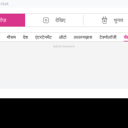
rotak
शोज़
देखिए
चुनाव
मौसम
देश
एंटरटेनमेंट
ऑटो
लल्लनख़ास
टेक्नोलॉजी
से
Advertisement