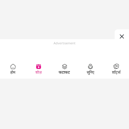
Advertisement
होम
शोज़
फटाफट
सुनिए
शॉर्ट्स
Top Shows
LallanKhas News
Entertainment
News
The Lallantop Show
Hindi Satire & Humor
Duniyadaari
Lallankhas Specials
Guest in the
Breaking News
Entertainment News
Newsroom
Top Political News
Hindi
Netanagri
Hindi
Top stories Cinema
Lallantop Baithki
Top History News
Entertainment Special
Kharcha Paani
Real Stories News
News
Aasan Bhasha Mein
Latest Political News
Top movies series
Social List
Top Literature News
review