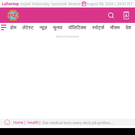
Lallantop
Aajtak
Indiatoday
Sportstak
Newstak
Mumbai Tak
August 08, 2026
Astrotak
|
20:47 IST
होम
लेटेस्ट
न्यूज़
चुनाव
पॉलिटिक्स
स्पोर्ट्स
मौसम
देश
Advertisement
Home
Health
five medical tests every desk job professional should get done sehat