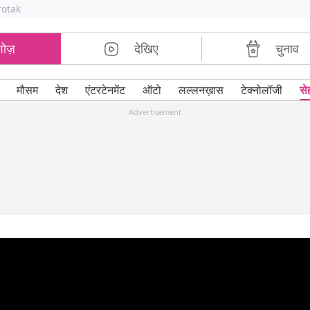
rotak
शोज़
देखिए
चुनाव
मौसम
देश
एंटरटेनमेंट
ऑटो
लल्लनख़ास
टेक्नोलॉजी
से
Advertisement