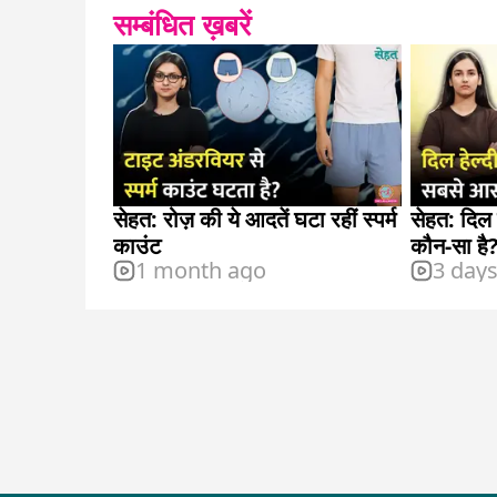
सम्बंधित ख़बरें
सेहत: रोज़ की ये आदतें घटा रहीं स्पर्म
सेहत: दिल 
काउंट
कौन-सा है
1 month ago
3 day