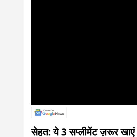
सेहत: ये 3 सप्लीमेंट ज़रूर खाएं 