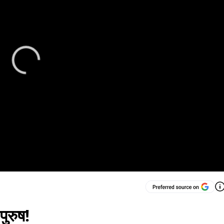
पुरुष!