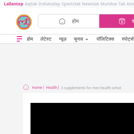
Lallantop
Aajtak
Indiatoday
Sportstak
Newstak
Mumbai Tak
Ast
होम
⌄
चुनाव
होम
लेटेस्ट
न्यूज़
पॉलिटिक्स
स्पोर्ट्स
Home
Health
3 supplements for men health sehat