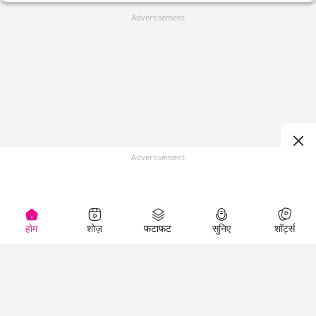
Advertisement
Advertisement
होम
शोज़
फटाफट
सुनिए
शॉर्ट्स
(
)
Top Shows
LallanKhas News
Entertainment
News
The Lallantop Show
Hindi Satire & Humor
Duniyadaari
Lallankhas Specials
Guest in the
Breaking News
Entertainment News