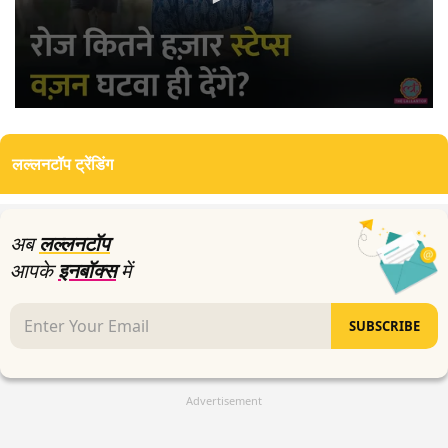
0
seconds
of
लल्लनटॉप ट्रेंडिंग
10
minutes,
57
seconds
अब
लल्लनटॉप
आपके
इनबॉक्स
में
SUBSCRIBE
Advertisement