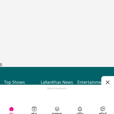
(
)
Top Shows
LallanKhas News
Entertainment
News
The Lallantop Show
Hindi Satire & Humor
Advertisement
Duniyadaari
Lallankhas Specials
Guest in the
Breaking News
Entertainment News
Newsroom
Top Political News
Hindi
Netanagri
Hindi
Top stories Cinema
Lallantop Baithki
Top History News
Entertainment Special
Kharcha Paani
Real Stories News
News
Aasan Bhasha Mein
Latest Political News
Top movies series
Social List
Top Literature News
review
होम
शोज़
फटाफट
सुनिए
शॉर्ट्स