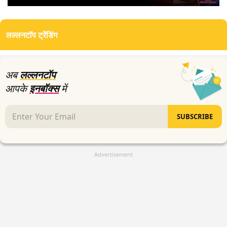
0
seconds
of
लल्लनटॉप ट्रेंडिंग
0
seconds
अब
लल्लनटॉप
आपके
इनबॉक्स
में
SUBSCRIBE
Advertisement