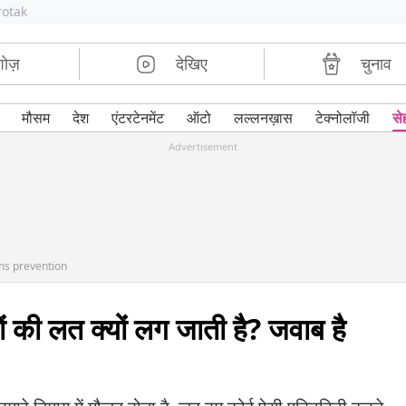
rotak
शोज़
देखिए
चुनाव
मौसम
देश
एंटरटेनमेंट
ऑटो
लल्लनख़ास
टेक्नोलॉजी
से
Advertisement
ms prevention
ों की लत क्यों लग जाती है? जवाब है