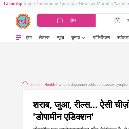
Lallantop
Aajtak
Indiatoday
Sportstak
Newstak
Mumbai Tak
Ast
होम
⌄
चुनाव
होम
लेटेस्ट
न्यूज़
पॉलिटिक्स
स्पोर्ट्स
Health
what is dopamine addiction causes sympto
Home
शराब, जुआ, रील्स... ऐसी चीज़
'डोपामीन एडिक्शन'